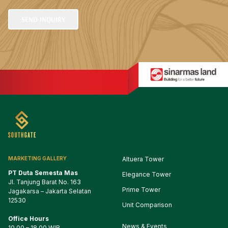
SEND INQUIRY
MARKETING GALLERY
Altuera Tower
PT Duta Semesta Mas
Elegance Tower
Jl. Tanjung Barat No. 163

Prime Tower
Jagakarsa – Jakarta Selatan

12530
Unit Comparison
Office Hours
News & Events
10.00 – 18.00 WIB